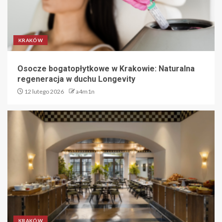
KRAKÓW
Osocze bogatopłytkowe w Krakowie: Naturalna
regeneracja w duchu Longevity
12 lutego 2026
a4m1n
KRAKÓW