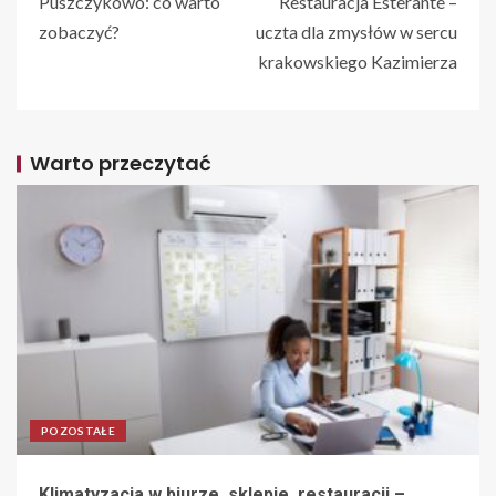
Puszczykowo: co warto
Restauracja Esterante –
zobaczyć?
uczta dla zmysłów w sercu
krakowskiego Kazimierza
Warto przeczytać
POZOSTAŁE
Klimatyzacja w biurze, sklepie, restauracji –