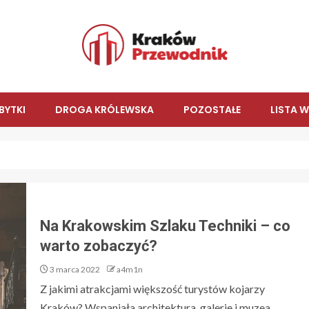
BYTKI
DROGA KRÓLEWSKA
POZOSTAŁE
LISTA 
Na Krakowskim Szlaku Techniki – co
warto zobaczyć?
3 marca 2022
a4m1n
Z jakimi atrakcjami większość turystów kojarzy
Kraków? Wspaniała architektura, galerie i muzea,