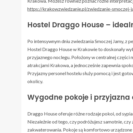
Krakowa. Możesz również poznać różne interpretacje
https://krakowzwiedzanie.pl/zwiedzanie-smoczej-j
Hostel Draggo House – ideal
Po intensywnym dniu zwiedzania Smoczej Jamy, z p
Hostel Draggo House w Krakowie to doskonały wyb
przyjaznego noclegu. Położony w centralnej części 
atrakcjami Krakowa, a jednocześnie zapewnia spoko
Przyjazny personel hostelu służy pomocą i jest goto
okolicy.
Wygodne pokoje i przyjazna 
Draggo House oferuje różne rodzaje pokoi, od sypi
Niezależnie od tego, czy podróżujesz samotnie, czy
zakwaterowania. Pokoje są komfortowo urządzone 