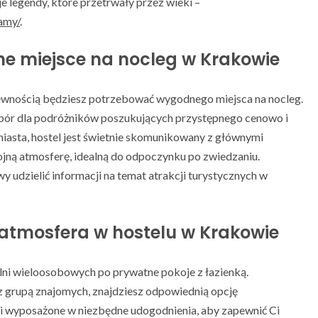
 legendy, które przetrwały przez wieki –
amy/
.
ne miejsce na nocleg w Krakowie
ewnością będziesz potrzebować wygodnego miejsca na nocleg.
ór dla podróżników poszukujących przystępnego cenowo i
miasta, hostel jest świetnie skomunikowany z głównymi
jną atmosferę, idealną do odpoczynku po zwiedzaniu.
wy udzielić informacji na temat atrakcji turystycznych w
atmosfera w hostelu w Krakowie
alni wieloosobowych po prywatne pokoje z łazienką.
 z grupą znajomych, znajdziesz odpowiednią opcję
i wyposażone w niezbędne udogodnienia, aby zapewnić Ci