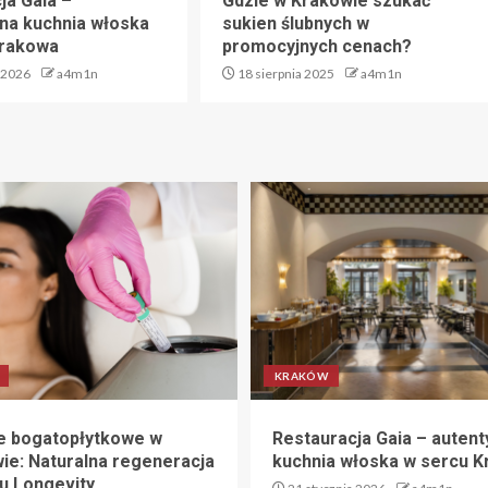
ja Gaia –
Gdzie w Krakowie szukać
na kuchnia włoska
sukien ślubnych w
Krakowa
promocyjnych cenach?
 2026
a4m1n
18 sierpnia 2025
a4m1n
KRAKÓW
 bogatopłytkowe w
Restauracja Gaia – auten
ie: Naturalna regeneracja
kuchnia włoska w sercu 
u Longevity