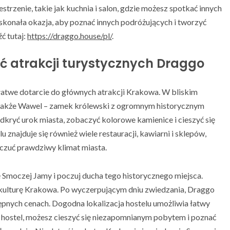
trzenie, takie jak kuchnia i salon, gdzie możesz spotkać innych
skonała okazja, aby poznać innych podróżujących i tworzyć
ć tutaj:
https://draggo.house/pl/
.
ść atrakcji turystycznych Draggo
 łatwe dotarcie do głównych atrakcji Krakowa. W bliskim
le także Wawel – zamek królewski z ogromnym historycznym
dkryć urok miasta, zobaczyć kolorowe kamienice i cieszyć się
 znajduje się również wiele restauracji, kawiarni i sklepów,
czuć prawdziwy klimat miasta.
 Smoczej Jamy i poczuj ducha tego historycznego miejsca.
 i kulturę Krakowa. Po wyczerpującym dniu zwiedzania, Draggo
ępnych cenach. Dogodna lokalizacja hostelu umożliwia łatwy
n hostel, możesz cieszyć się niezapomnianym pobytem i poznać