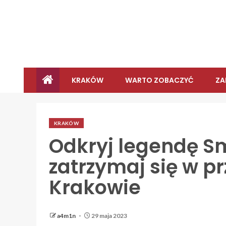
KRAKÓW
WARTO ZOBACZYĆ
ZA
KRAKÓW
Odkryj legendę S
zatrzymaj się w p
Krakowie
a4m1n
29 maja 2023