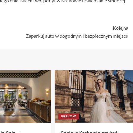
ałego dnia. Niech twój pobyt w Krakowie i zwiedzanie Smoczej
Kolejna
Zaparkuj auto w dogodnym i bezpiecznym miejscu
KRAKÓW