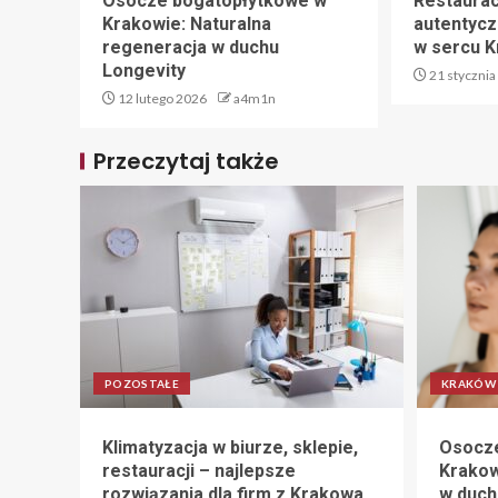
Osocze bogatopłytkowe w
Restaurac
Krakowie: Naturalna
autentycz
regeneracja w duchu
w sercu 
Longevity
21 stycznia
12 lutego 2026
a4m1n
Przeczytaj także
POZOSTAŁE
KRAKÓW
Klimatyzacja w biurze, sklepie,
Osocze
restauracji – najlepsze
Krakow
rozwiązania dla firm z Krakowa
w duch